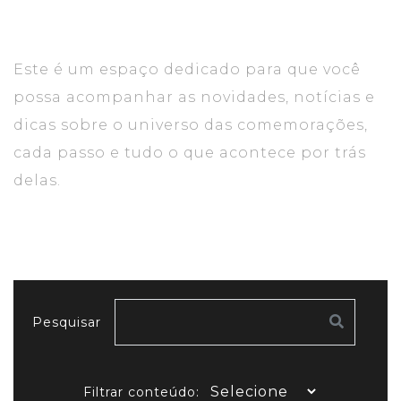
Este é um espaço dedicado para que você
possa acompanhar as novidades, notícias e
dicas sobre o universo das comemorações,
cada passo e tudo o que acontece por trás
delas.
Pesquisar
Filtrar conteúdo: