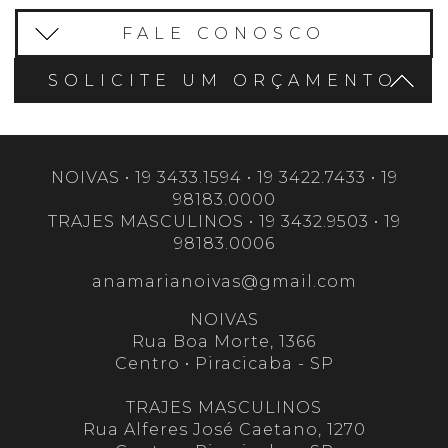
FALE CONOSCO
SOLICITE UM ORÇAMENTO
NOIVAS • 19 3433.1594 • 19 3422.7433 • 19
98183.0000
TRAJES MASCULINOS • 19 3432.9503 • 19
98183.0006
anamarianoivas@gmail.com
NOIVAS
Rua Boa Morte, 1366
Centro • Piracicaba - SP
TRAJES MASCULINOS
Rua Alferes José Caetano, 1270