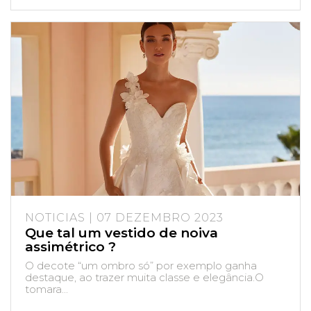
NOTICIAS | 07 DEZEMBRO 2023
Que tal um vestido de noiva
assimétrico ?
O decote “um ombro só” por exemplo ganha
destaque, ao trazer muita classe e elegância.O
tomara...