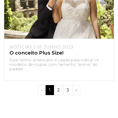
NOTICIAS | 05 JUNHO 2023
O conceito Plus Size!
Esse termo americano é usado para indicar os
modelos de roupas com tamanho “acima” do
padrão...
‹
1
2
3
›