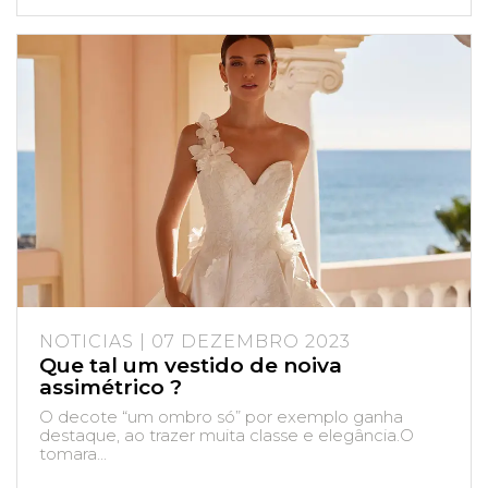
NOTICIAS | 07 DEZEMBRO 2023
Que tal um vestido de noiva
assimétrico ?
O decote “um ombro só” por exemplo ganha
destaque, ao trazer muita classe e elegância.O
tomara...