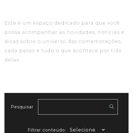
Este é um espaço dedicado para que você
possa acompanhar as novidades, notícias e
dicas sobre o universo das comemorações,
cada passo e tudo o que acontece por trás
delas.
Pesquisar
Filtrar conteúdo: