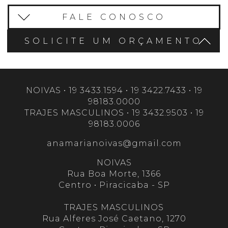
FALE CONOSCO
SOLICITE UM ORÇAMENTO
NOIVAS • 19 3433.1594 • 19 3422.7433 • 19
98183.0000
TRAJES MASCULINOS • 19 3432.9503 • 19
98183.0006
anamarianoivas@gmail.com
NOIVAS
Rua Boa Morte, 1366
Centro • Piracicaba - SP
TRAJES MASCULINOS
Rua Alferes José Caetano, 1270