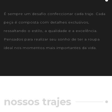
É sempre um desafio confeccionar cada traje. Cada
peça é composta com detalhes exclusivos,
ressaltando o estilo, a qualidade e a excelência.
Pensados para realizar seu sonho de ter a roupa
ideal nos momentos mais importantes da vida.
nossos trajes